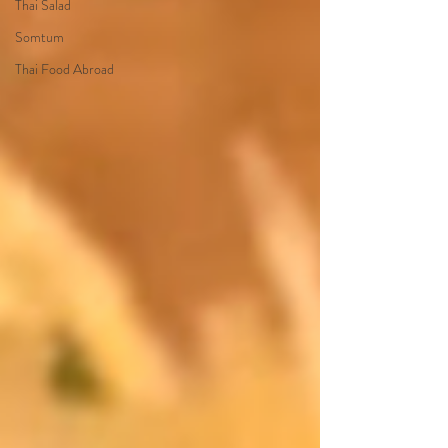
Thai Salad
Somtum
Thai Food Abroad