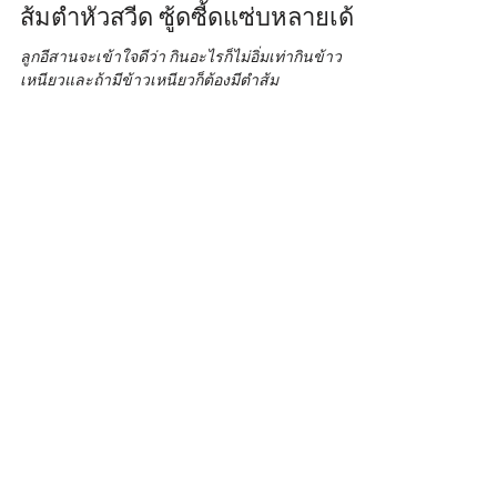
rowanleaholidayhom
Feb 16, 2022
1 min read
ส้มตำหัวสวีด ซู้ดซี้ดแซ่บหลายเด้อ
ลูกอีสานจะเข้าใจดีว่า กินอะไรก็ไม่อิ่มเท่ากินข้าว
เหนียวและถ้ามีข้าวเหนียวก็ต้องมีตำส้ม