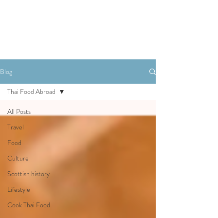
Book A Room
Blog
Thai Food Abroad
All Posts
Travel
Food
Culture
Scottish history
Lifestyle
Cook Thai Food