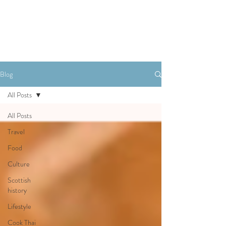
Book A Room
Blog
All Posts
All Posts
Travel
Food
Culture
Scottish
history
Lifestyle
Cook Thai