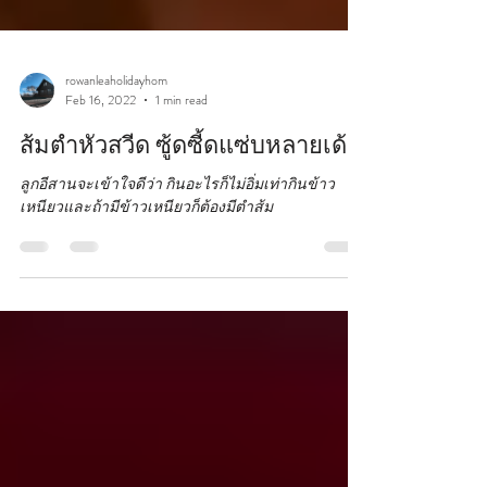
rowanleaholidayhom
Feb 16, 2022
1 min read
ส้มตำหัวสวีด ซู้ดซี้ดแซ่บหลายเด้อ
ลูกอีสานจะเข้าใจดีว่า กินอะไรก็ไม่อิ่มเท่ากินข้าว
เหนียวและถ้ามีข้าวเหนียวก็ต้องมีตำส้ม