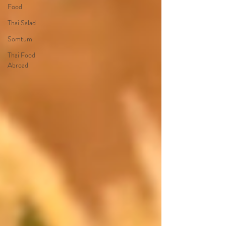
Food
Thai Salad
Somtum
Thai Food
Abroad